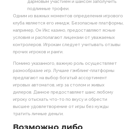
дармовым участием и шансом заполучить
подлинные трофеи.
Одним из важных моментов определения игрового
клуба является его имидж. Безопасные платформы,
например, Он Икс казино, предоставляют ясные
условия и располагают лицензии от уважаемых
контролеров. Игрокам следует учитывать отзывы
прочих игроков и ранги.
Помимо указанного, важную роль осуществляет
разнообразие игр. Лучшие гэмблинг-платформы
предлагают на выбор богатый ассортимент
игровых автоматов, игр за столом и живых
дилеров. Данное предоставляет шанс любому
игроку отыскать что-то по вкусу и обрести
высшее удовлетворение от игры без нужды
тратить личные деньги.
Возможно либо