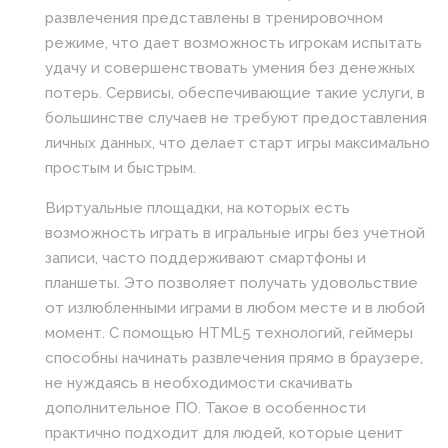
развлечения представлены в тренировочном
режиме, что дает возможность игрокам испытать
удачу и совершенствовать умения без денежных
потерь. Сервисы, обеспечивающие такие услуги, в
большинстве случаев не требуют предоставления
личных данных, что делает старт игры максимально
простым и быстрым.
Виртуальные площадки, на которых есть
возможность играть в игральные игры без учетной
записи, часто поддерживают смартфоны и
планшеты. Это позволяет получать удовольствие
от излюбленными играми в любом месте и в любой
момент. С помощью HTML5 технологий, геймеры
способны начинать развлечения прямо в браузере,
не нуждаясь в необходимости скачивать
дополнительное ПО. Такое в особенности
практично подходит для людей, которые ценит