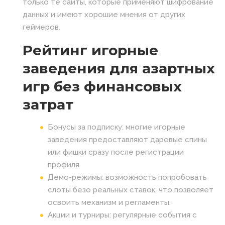
только те сайты, которые применяют шифрование
данных и имеют хорошие мнения от других
геймеров.
Рейтинг игорные
заведения для азартных
игр без финансовых
затрат
Бонусы за подписку: многие игорные
заведения предоставляют даровые спины
или фишки сразу после регистрации
профиля.
Демо-режимы: возможность попробовать
слоты безо реальных ставок, что позволяет
освоить механизм и регламенты.
Акции и турниры: регулярные события с