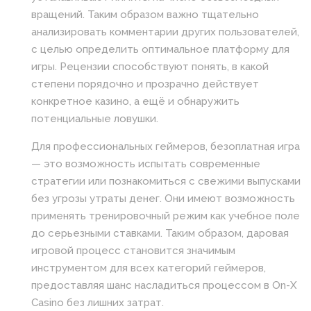
вращений. Таким образом важно тщательно
анализировать комментарии других пользователей,
с целью определить оптимальное платформу для
игры. Рецензии способствуют понять, в какой
степени порядочно и прозрачно действует
конкретное казино, а ещё и обнаружить
потенциальные ловушки.
Для профессиональных геймеров, безоплатная игра
— это возможность испытать современные
стратегии или познакомиться с свежими выпусками
без угрозы утраты денег. Они имеют возможность
применять тренировочный режим как учебное поле
до серьезными ставками. Таким образом, даровая
игровой процесс становится значимым
инструментом для всех категорий геймеров,
предоставляя шанс насладиться процессом в On-X
Casino без лишних затрат.