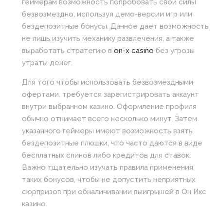
геймерам возможность попробовать свои силы
безвозмездно, используя демо-версии игр или
бездепозитные бонусы. Данное дает возможность
не лишь изучить механику развлечения, а также
выработать стратегию в
on-x casino
без угрозы
утраты денег.
Для того чтобы использовать безвозмездными
офертами, требуется зарегистрировать аккаунт
внутри выбранном казино. Оформление профиля
обычно отнимает всего несколько минут. Затем
указанного геймеры имеют возможность взять
бездепозитные плюшки, что часто даются в виде
бесплатных спинов либо кредитов для ставок.
Важно тщательно изучать правила применения
таких бонусов, чтобы не допустить неприятных
сюрпризов при обналичивании выигрышей в Он Икс
казино.