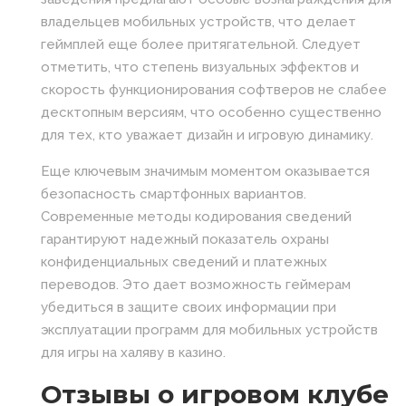
владельцев мобильных устройств, что делает
геймплей еще более притягательной. Следует
отметить, что степень визуальных эффектов и
скорость функционирования софтверов не слабее
десктопным версиям, что особенно существенно
для тех, кто уважает дизайн и игровую динамику.
Еще ключевым значимым моментом оказывается
безопасность смартфонных вариантов.
Современные методы кодирования сведений
гарантируют надежный показатель охраны
конфиденциальных сведений и платежных
переводов. Это дает возможность геймерам
убедиться в защите своих информации при
эксплуатации программ для мобильных устройств
для игры на халяву в казино.
Отзывы о игровом клубе