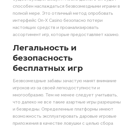
способен наслаждаться безвозмездными играми в
полной мере. Это отличный метод опробовать
интерфейс On-X Casino безопасно потери
настоящих средств и проанализировать
ассортимент игр, которые предоставляет казино.
Легальность и
безопасность
бесплатных игр
Безвозмездные забавы зачастую манят внимание
игроков из-за своей легкодоступности и
многообразию. Тем не менее следует учитывать,
что далеко не все такие азартные игры разрешены
и безвредны. Определенные платформы имеют
возможность эксплуатировать даровые игровые
приложения в качестве ловушки с целью сбора