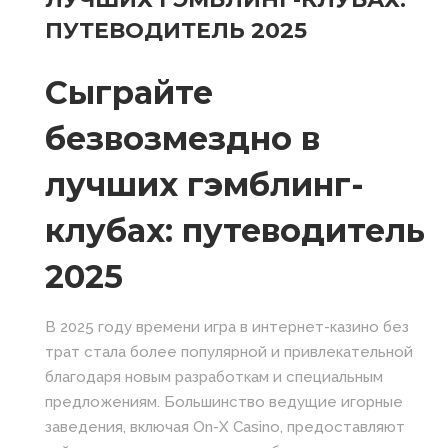
ПУТЕВОДИТЕЛЬ 2025
Сыграйте
безвозмездно в
лучших гэмблинг-
клубах: путеводитель
2025
В 2025 году времени игра в интернет-казино без
трат стала более популярной и привлекательной
благодаря новым разработкам и специальным
предложениям. Большинство ведущие игорные
заведения, включая On-X Casino, предоставляют