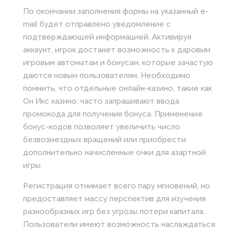
По окончании заполнения формы на указанный e-
mail будет отправлено уведомление с
подтверждающей информацией. Активируя
аккаунт, игрок достанет возможность к даровым
игровым автоматам и бонусам, которые зачастую
даются новым пользователям. Необходимо
помнить, что отдельные онлайн-казино, такие как
Он Икс казино, часто запрашивают ввода
промокода для получения бонуса. Применение
бонус-кодов позволяет увеличить число
безвозмездных вращений или приобрести
дополнительно начисленные очки для азартной
игры.
Регистрация отнимает всего пару мгновений, но
предоставляет массу перспектив для изучения
разнообразных игр без угрозы потери капитала.
Пользователи имеют возможность наслаждаться