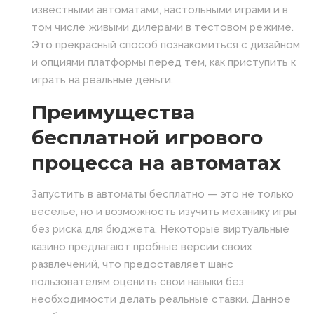
известными автоматами, настольными играми и в
том числе живыми дилерами в тестовом режиме.
Это прекрасный способ познакомиться с дизайном
и опциями платформы перед тем, как приступить к
играть на реальные деньги.
Преимущества
бесплатной игрового
процесса на автоматах
Запустить в автоматы бесплатно — это не только
веселье, но и возможность изучить механику игры
без риска для бюджета. Некоторые виртуальные
казино предлагают пробные версии своих
развлечений, что предоставляет шанс
пользователям оценить свои навыки без
необходимости делать реальные ставки. Данное