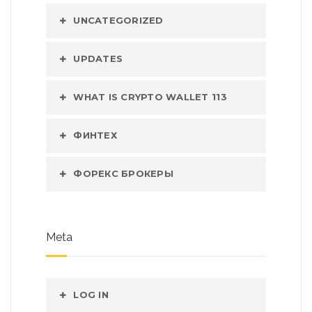
UNCATEGORIZED
UPDATES
WHAT IS CRYPTO WALLET 113
ФИНТЕХ
ФОРЕКС БРОКЕРЫ
Meta
LOG IN