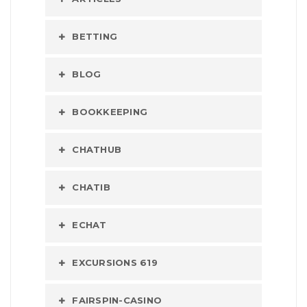
BETTING
BLOG
BOOKKEEPING
CHATHUB
CHATIB
ECHAT
EXCURSIONS 619
FAIRSPIN-CASINO