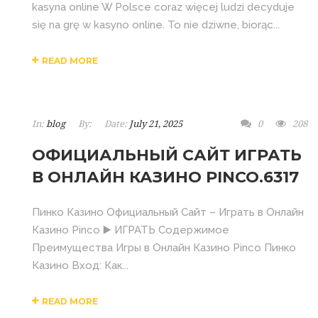
kasyna online W Polsce coraz więcej ludzi decyduje
się na grę w kasyno online. To nie dziwne, biorąc...
READ MORE
In:
blog
By:
Date:
July 21, 2025
0
208
ОФИЦИАЛЬНЫЙ САЙТ ИГРАТЬ
В ОНЛАЙН КАЗИНО PINCO.6317
Пинко Казино Официальный Сайт – Играть в Онлайн
Казино Pinco ▶️ ИГРАТЬ Содержимое
Преимущества Игры в Онлайн Казино Pinco Пинко
Казино Вход: Как...
READ MORE