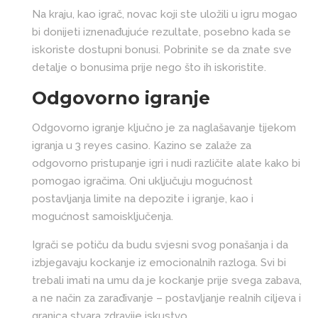
Na kraju, kao igrač, novac koji ste uložili u igru mogao
bi donijeti iznenađujuće rezultate, posebno kada se
iskoriste dostupni bonusi. Pobrinite se da znate sve
detalje o bonusima prije nego što ih iskoristite.
Odgovorno igranje
Odgovorno igranje ključno je za naglašavanje tijekom
igranja u 3 reyes casino. Kazino se zalaže za
odgovorno pristupanje igri i nudi različite alate kako bi
pomogao igračima. Oni uključuju mogućnost
postavljanja limite na depozite i igranje, kao i
mogućnost samoisključenja.
Igrači se potiču da budu svjesni svog ponašanja i da
izbjegavaju kockanje iz emocionalnih razloga. Svi bi
trebali imati na umu da je kockanje prije svega zabava,
a ne način za zarađivanje – postavljanje realnih ciljeva i
granica stvara zdravije iskustvo.