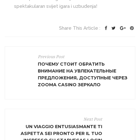
spektakularan svijet igara i uzbuđenja!
Share This Article :
Previous Post
ПОЧЕМУ СТОИТ ОБРАТИТЬ
ВНИМАНИЕ НА УВЛЕКАТЕЛЬНЫЕ
ПРЕДЛОЖЕНИЯ, ДОСТУПНЫЕ ЧЕРЕЗ
ZOOMA CASINO ЗЕРКАЛО
Next Post
UN VIAGGIO ENTUSIASMANTE TI
ASPETTA SEI PRONTO PER IL TUO