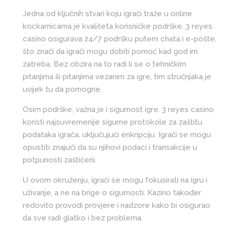
Jedna od ključnih stvari koju igrači traže u online
kockarnicama je kvaliteta korisničke podrške. 3 reyes
casino osigurava 24/7 podršku putem chata i e-pošte,
što znači da igrači mogu dobiti pomoć kad god im
zatreba. Bez obzira na to radi li se o tehničkim
pitanjima ili pitanjima vezanim za igre, tim stručnjaka je
uvijek tu da pomogne.
Osim podrške, važna je i sigurnost igre. 3 reyes casino
koristi najsuvremenije sigurne protokole za zaštitu
podataka igrača, uključujući enkripciju. Igrači se mogu
opustiti znajući da su njihovi podaci i transakcije u
potpunosti zaštićeni.
U ovom okruženju, igrači se mogu fokusirati na igru i
uživanje, a ne na brige o sigurnosti. Kazino također
redovito provodi provjere i nadzore kako bi osigurao
da sve radi glatko i bez problema.