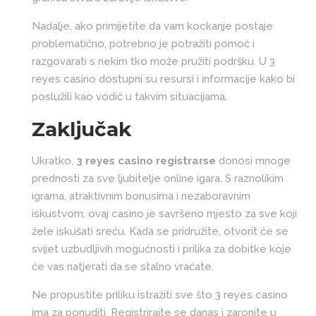
Nadalje, ako primijetite da vam kockanje postaje
problematično, potrebno je potražiti pomoć i
razgovarati s nekim tko može pružiti podršku. U 3
reyes casino dostupni su resursi i informacije kako bi
poslužili kao vodič u takvim situacijama.
Zaključak
Ukratko,
3 reyes casino registrarse
donosi mnoge
prednosti za sve ljubitelje online igara. S raznolikim
igrama, atraktivnim bonusima i nezaboravnim
iskustvom, ovaj casino je savršeno mjesto za sve koji
žele iskušati sreću. Kada se pridružite, otvorit će se
svijet uzbudljivih mogućnosti i prilika za dobitke koje
će vas natjerati da se stalno vraćate.
Ne propustite priliku istražiti sve što 3 reyes casino
ima za ponuditi. Registrirajte se danas i zaronite u