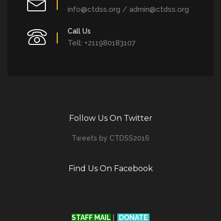
info@ctdss.org / admin@ctdss.org
Call Us
Tell: +211980183107
Follow Us On Twitter
Tweets by CTDSS2016
Find Us On Facebook
STAFF MAIL
|
DONATE