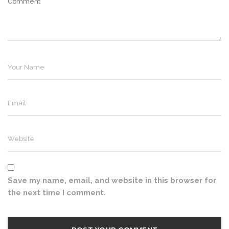
Save my name, email, and website in this browser for
the next time I comment.