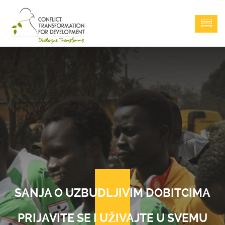
SANJA O UZBUDLJIVIM DOBITCIMA
PRIJAVITE SE I UŽIVAJTE U SVEMU