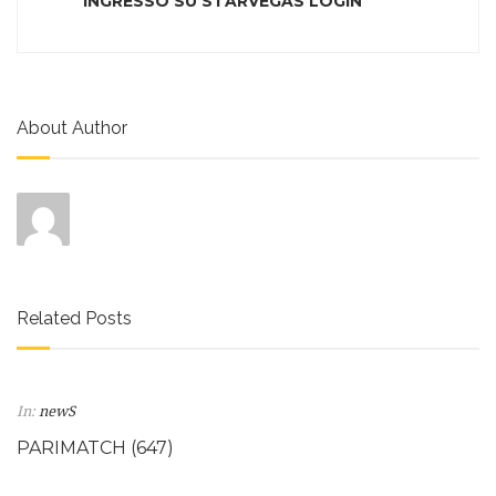
INGRESSO SU STARVEGAS LOGIN
About Author
Related Posts
In:
newS
PARIMATCH (647)