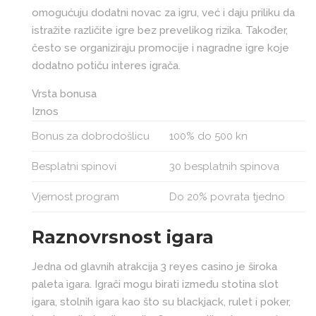
omogućuju dodatni novac za igru, već i daju priliku da
istražite različite igre bez prevelikog rizika. Također,
često se organiziraju promocije i nagradne igre koje
dodatno potiču interes igrača.
Vrsta bonusa
Iznos
Bonus za dobrodošlicu
100% do 500 kn
Besplatni spinovi
30 besplatnih spinova
Vjernost program
Do 20% povrata tjedno
Raznovrsnost igara
Jedna od glavnih atrakcija 3 reyes casino je široka
paleta igara. Igrači mogu birati između stotina slot
igara, stolnih igara kao što su blackjack, rulet i poker,