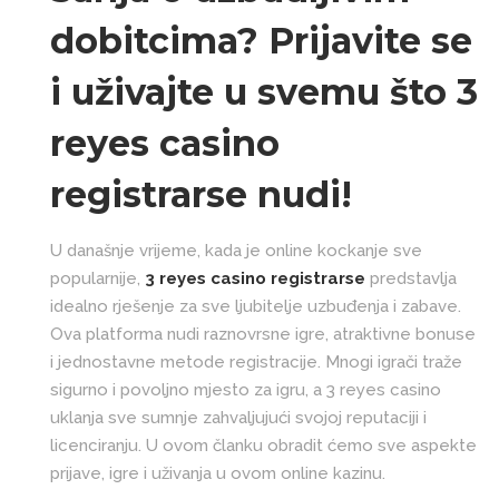
dobitcima? Prijavite se
i uživajte u svemu što 3
reyes casino
registrarse nudi!
U današnje vrijeme, kada je online kockanje sve
popularnije,
3 reyes casino registrarse
predstavlja
idealno rješenje za sve ljubitelje uzbuđenja i zabave.
Ova platforma nudi raznovrsne igre, atraktivne bonuse
i jednostavne metode registracije. Mnogi igrači traže
sigurno i povoljno mjesto za igru, a 3 reyes casino
uklanja sve sumnje zahvaljujući svojoj reputaciji i
licenciranju. U ovom članku obradit ćemo sve aspekte
prijave, igre i uživanja u ovom online kazinu.