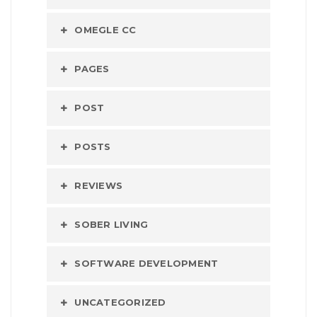
OMEGLE CC
PAGES
POST
POSTS
REVIEWS
SOBER LIVING
SOFTWARE DEVELOPMENT
UNCATEGORIZED