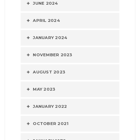
JUNE 2024
APRIL 2024
JANUARY 2024
NOVEMBER 2023
AUGUST 2023
MAY 2023
JANUARY 2022
OCTOBER 2021