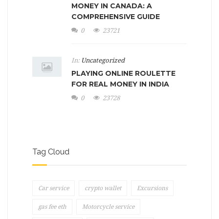
MONEY IN CANADA: A
COMPREHENSIVE GUIDE
0
23721
In:
Uncategorized
PLAYING ONLINE ROULETTE
FOR REAL MONEY IN INDIA
0
23728
Tag Cloud
Car service
crypto wallet
Excursions
gas fee eth
Motorcycle service