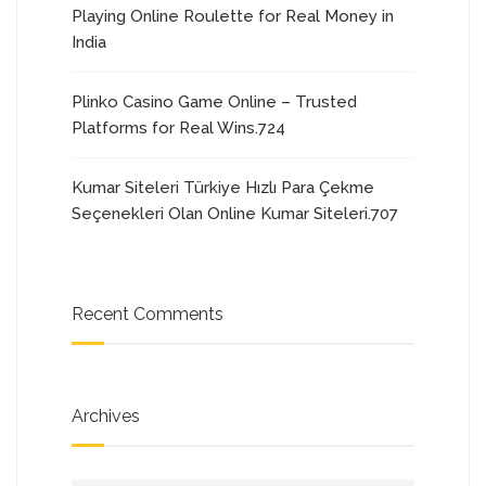
Playing Online Roulette for Real Money in
India
Plinko Casino Game Online – Trusted
Platforms for Real Wins.724
Kumar Siteleri Türkiye Hızlı Para Çekme
Seçenekleri Olan Online Kumar Siteleri.707
Recent Comments
Archives