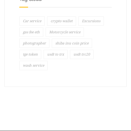
Car service
crypto wallet
Excursions
gas fee eth
Motorcycle service
photographer
shiba inu coin price
tge token
usdt to trx
usdt trc20
wash service