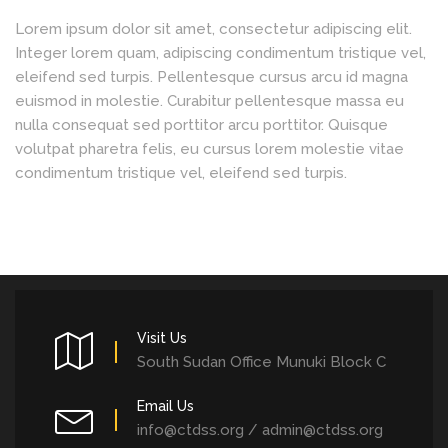
Lorem ipsum dolor sit amet, consectetur adipiscing elit.
Integer lorem quam, adipiscing condimentum tristique vel,
eleifend sed turpis. Pellentesque cursus arcu id magna
euismod in molestie. Curabitur pellentesque massa eu
nulla consequat sed porttitor arcu porttitor. Quisque
volutpat pharetra felis, eu cursus lorem molestie vitae
condimentum tristique vel, eleifend sed turpis.
Visit Us
South Sudan Office Munuki Block C
Email Us
info@ctdss.org / admin@ctdss.org