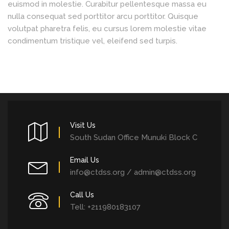
euismod in molestie. Curabitur pellentesque massa eu
nulla consequat sed porttitor arcu porttitor. Quisque
volutpat pharetra felis, eu cursus lorem molestie vitae
condimentum tristique vel, eleifend sed turpis.
Visit Us
South Sudan Office Munuki Block C
Email Us
info@ctdss.org / admin@ctdss.org
Call Us
Tell: +211980183107