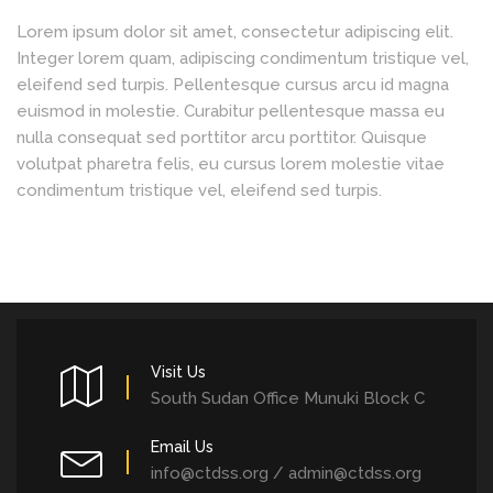
Lorem ipsum dolor sit amet, consectetur adipiscing elit.
Integer lorem quam, adipiscing condimentum tristique vel,
eleifend sed turpis. Pellentesque cursus arcu id magna
euismod in molestie. Curabitur pellentesque massa eu
nulla consequat sed porttitor arcu porttitor. Quisque
volutpat pharetra felis, eu cursus lorem molestie vitae
condimentum tristique vel, eleifend sed turpis.
Visit Us
South Sudan Office Munuki Block C
Email Us
info@ctdss.org / admin@ctdss.org