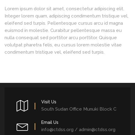
Lorem ipsum dolor sit amet, consectetur adipiscing elit.
Integer lorem quam, adipiscing condimentum tristique vel,
eleifend sed turpis. Pellentesque cursus arcu id magna
euismod in molestie. Curabitur pellentesque massa eu
nulla consequat sed porttitor arcu porttitor. Quisque
volutpat pharetra felis, eu cursus lorem molestie vitae
condimentum tristique vel, eleifend sed turpis.
Visit Us
South Sudan Office Munuki Block C
Email Us
info@ctdss.org / admin@ctdss.org